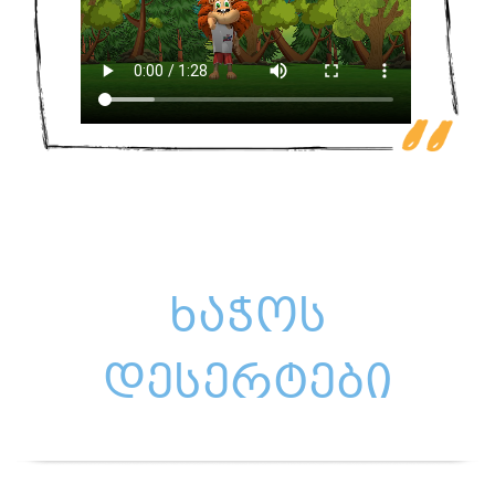
ხაჭოს
დესერტები