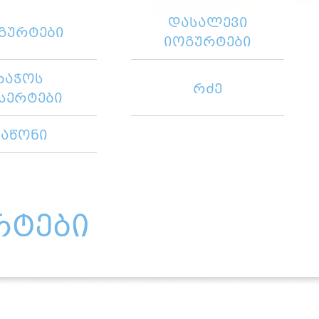
დასალევი
გურტები
იოგურტები
ხაჭოს
რძე
სერტები
მაწონი
რტები