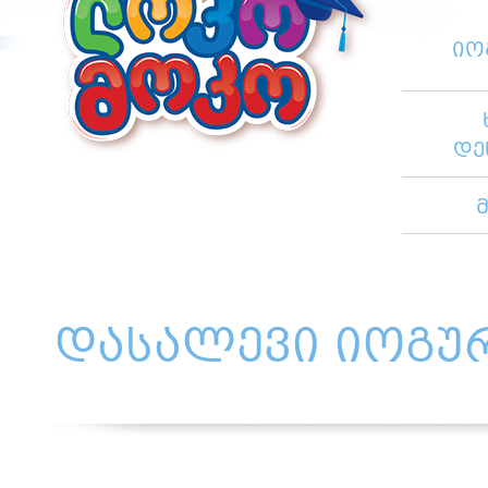
იო
დე
დასალევი იოგუ