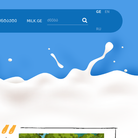
GE
EN
ონტაქტი
MILK.GE
RU