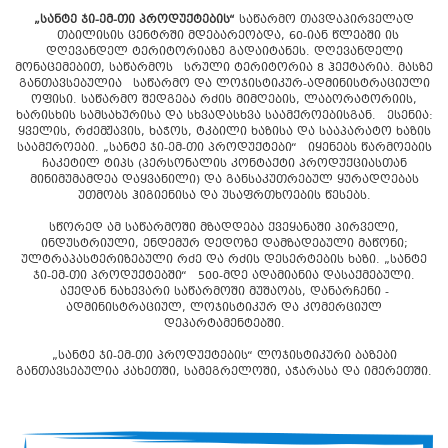
„სანტე ჯი-ემ-თი პროდუქტების“
საწარმო თავდაპირველად
თბილისის ცენტრში მდებარეობდა, 60-იან წლებში ის
დღევანდელ ტერიტორიაზე გადაიტანეს. დღევანდელი
მონაცემებით, საწარმოს სრული ტერიტორია 8 ჰექტარია. მასზე
განთავსებულია საწარმო და ლოჯისტიკურ-ადმინისტრაციული
ოფისი. საწარმო შედგება რძის მიმღების, ლაბორატორიის,
ხარისხის სამსახურისა და სხვადასხვა საამქროებისგან. ესენია:
ყველის, რძემჟავის, ხაჭოს, ტკბილი ხაზისა და სააპარატო ხაზის
საამქროები. „სანტე ჯი-ემ-თი პროდუქტები“ იყენებს წარმოების
ჩაკეტილ ტიპს (პერსონალის კონტაქტი პროდუქციასთან
მინიმუმამდეა დაყვანილი) და განსაკუთრებულ ყურადღებას
უთმობს ჰიგიენისა და უსაფრთხოების წესებს.
სწორედ ამ საწარმოში მზადდება ქვეყანაში პირველი,
ინდუსტრიული, ენდემურ დედოზე დამზადებული მაწონი;
ულტრაპასტერიზებული რძე და რძის დესერტების ხაზი. „სანტე
ჯი-ემ-თი პროდუქტებში“ 500-მდე ადამიანია დასაქმებული.
აქედან ნახევარი საწარმოში მუშაობს, დანარჩენი -
ადმინისტრაციულ, ლოჯისტიკურ და კომერციულ
დეპარტამენტებში.
„სანტე ჯი-ემ-თი პროდუქტების“ ლოჯისტიკური ბაზები
განთავსებულია კახეთში, სამეგრელოში, აჭარასა და იმერეთში.